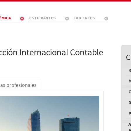
ÉMICA
ESTUDIANTES
DOCENTES
ección Internacional Contable
C
M
das profesionales
C
D
P
A
e