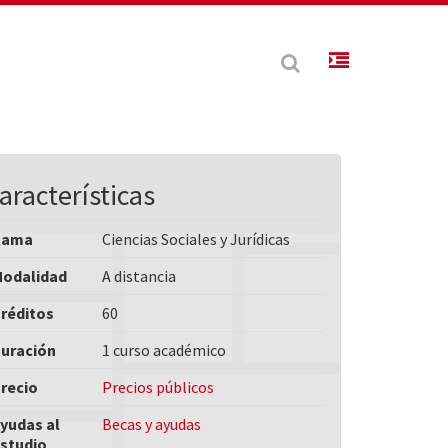
aracterísticas
Rama
Ciencias Sociales y Jurídicas
odalidad
A distancia
réditos
60
uración
1 curso académico
recio
Precios públicos
yudas al
Becas y ayudas
studio