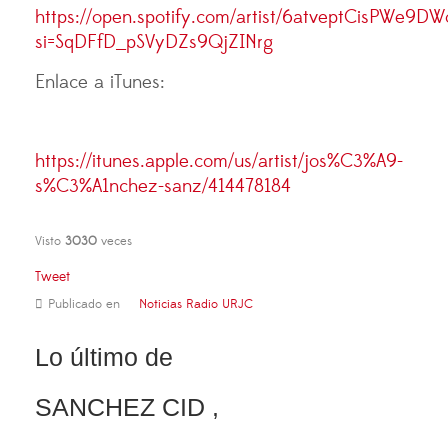
https://open.spotify.com/artist/6atveptCisPWe9D
si=SqDFfD_pSVyDZs9QjZINrg
Enlace a iTunes:
https://itunes.apple.com/us/artist/jos%C3%A9-
s%C3%A1nchez-sanz/414478184
Visto
3030
veces
Tweet
Publicado en
Noticias Radio URJC
Lo último de
SANCHEZ CID ,