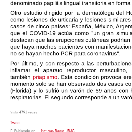
denominado papilitis lingual transitoria en forma
Otro estudio dirigido por la dermatóloga del
como lesiones de urticaria y lesiones similares
casos de cinco países: España, México, Argenti
que el COVID-19 actúa como "un gran simula
destacan que las erupciones cutáneas podrían p
que haya muchos pacientes con manifestacione
no se hayan hecho PCR para coronavirus".
Por último, y con respecto a las perturbacion
inflamar el aparato reproductor masculino,
también
priapismo
. Esta condición provoca er
momento solo se han observado dos casos con 
(Florida) y lo sufrió un varón de 69 años con
respiratorias. El segundo corresponde a un varó
Visto
4791
veces
Tweet
Publicado en
Noticias Radio URJC