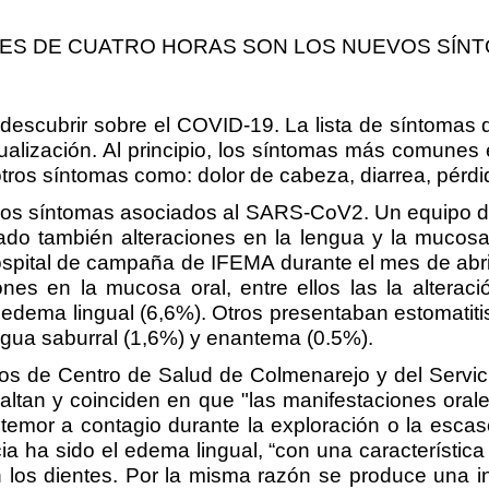
ES DE CUATRO HORAS SON LOS NUEVOS SÍNT
scubrir sobre el COVID-19. La lista de síntomas q
alización. Al principio, los síntomas más comunes 
os síntomas como: dolor de cabeza, diarrea, pérdida
vos síntomas asociados al SARS-CoV2. Un equipo de 
o también alteraciones en la lengua y la mucosa o
ospital de campaña de IFEMA durante el mes de abri
s en la mucosa oral, entre ellos las la alteración 
edema lingual (6,6%). Otros presentaban estomatitis
engua saburral (1,6%) y enantema (0.5%).
vos de Centro de Salud de Colmenarejo y del Servic
altan y coinciden en que "las manifestaciones ora
temor a contagio durante la exploración o la esca
a ha sido el edema lingual, “con una característica i
los dientes. Por la misma razón se produce una i