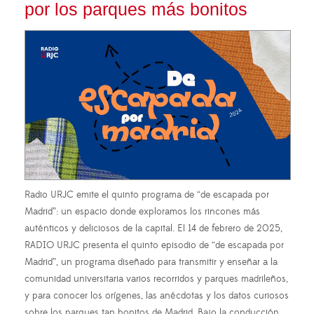
por los parques más bonitos
Radio URJC emite el quinto programa de “de escapada por
Madrid”: un espacio donde exploramos los rincones más
auténticos y deliciosos de la capital. El 14 de febrero de 2025,
RADIO URJC presenta el quinto episodio de “de escapada por
Madrid”, un programa diseñado para transmitir y enseñar a la
comunidad universitaria varios recorridos y parques madrileños,
y para conocer los orígenes, las anécdotas y los datos curiosos
sobre los parques tan bonitos de Madrid. Bajo la conducción