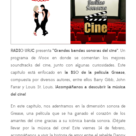
RADIO URJC
presenta
“Grandes bandas sonoras del cine”
. Un
programa de iVoox en donde se comentan los mejores
soundtracks del cine, junto con algunas curiosidades. Este
capítulo está enfocado en
la BSO de la película Grease
,
compuesta por diversos autores, entre ellos Barry Gibb, John
Farrar y Louis St. Louis.
¡Acompáñanos a descubrir la música
del cine!
En este capítulo, nos adentramos en la dimensión sonora de
Grease, una película que se ha ganado el corazón de los
amantes del cine gracias a su icónica banda sonora. ¡Déjate
llevar por la música del cine! Este viernes 14 de febrero,
acompáñanos a vivir la historia de amor entre el rebelde Danny