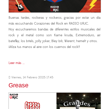
Buenas tardes, rockeras y rockeros, gracias por estar un día
más escuchando Corazones del Rock en RADIO URJC.
Hoy escucharemos bandas de diferentes estilos musicales del
rock y el metal como son Karne kruda, Extremoduro, air
bateflay, los bitels, jolly joker, Bley bili, Werent, hemelt y otros.
¡¡Alza tus manos al aire con los cuernos del rock!!
Leer más ...
Viernes, 14 Febrero 2025 17:45
Grease