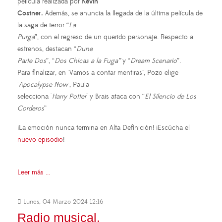
película realizada por
Kevin
Costner.
Además, se anuncia la llegada de la última película de
la saga de terror “
La
Purga
”, con el regreso de un querido personaje. Respecto a
estrenos, destacan “
Dune
Parte Dos
”, “
Dos Chicas a la Fuga”
y “
Dream Scenario
”.
Para finalizar, en "Vamos a contar mentiras", Pozo elige
"
Apocalypse Now
", Paula
selecciona "
Harry Potter
" y Brais ataca con “
El Silencio de Los
Corderos
”
¡La emoción nunca termina en Alta Definición! ¡Escúcha el
nuevo episodio
!
Leer más ...
Lunes, 04 Marzo 2024 12:16
Radio musical.