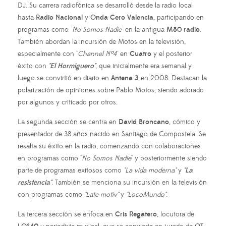
DJ. Su carrera radiofónica se desarrolló desde la radio local
hasta
Radio Nacional
y
Onda Cero Valencia
, participando en
programas como "
No Somos Nadie
" en la antigua
M80 radio
.
También abordan la incursión de Motos en la televisión,
especialmente con "
Channel Nº4
" en
Cuatro
y el posterior
éxito con
"El Hormiguero"
, que inicialmente era semanal y
luego se convirtió en diario en
Antena 3
en 2008. Destacan la
polarización de opiniones sobre Pablo Motos, siendo adorado
por algunos y criticado por otros.
La segunda sección se centra en
David Broncano
, cómico y
presentador de 38 años nacido en Santiago de Compostela. Se
resalta su éxito en la radio, comenzando con colaboraciones
en programas como "
No Somos Nadie
" y posteriormente siendo
parte de programas exitosos como
"La vida moderna"
y
"La
resistencia"
. También se menciona su incursión en la televisión
con programas como
"Late motiv"
y
"LocoMundo"
.
La tercera sección se enfoca en
Cris Regatero
, locutora de