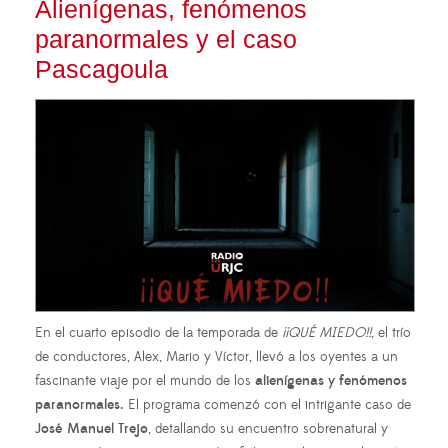
Alienígenas, fenómenos
paranormales y el caso
Pascagoula
En el cuarto episodio de la temporada de
¡¡QUÉ MIEDO!!
, el trío
de conductores, Alex, Mario y Víctor, llevó a los oyentes a un
fascinante viaje por el mundo de los
alienígenas y fenómenos
paranormales.
El programa comenzó con el intrigante caso de
José Manuel Trejo
, detallando su encuentro sobrenatural y