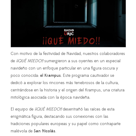
Con motivo de la festividad de Navidad, nuestros colaboradores
de
¡¡QUÉ MIEDO!!
sumergieron a sus oyentes en un especial
navideño con un enfoque particular en una figura oscura y
poco conocida:
el Krampus
. Este programa cautivador se
dedicó a explorar los rincones más tenebrosos de la cultura,
centrándose en la historia y el origen del Krampus, una criatura
mitológica asociada con la época navideña.
El equipo de
¡¡QUÉ MIEDO!!
desentrañó las raíces de esta
enigmática figura, destacando sus conexiones con las
tradiciones populares europeas y su papel como contraparte
malévola de
San Nicolás
.