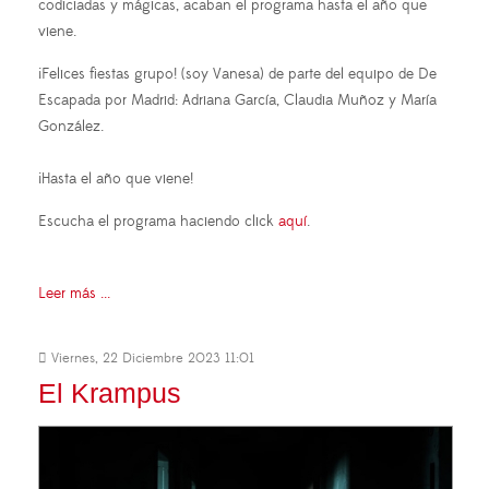
codiciadas y mágicas, acaban el programa hasta el año que
viene.
¡Felices fiestas grupo! (soy Vanesa) de parte del equipo de De
Escapada por Madrid: Adriana García, Claudia Muñoz y María
González.
¡Hasta el año que viene!
Escucha el programa haciendo click
aquí
.
Leer más ...
Viernes, 22 Diciembre 2023 11:01
El Krampus